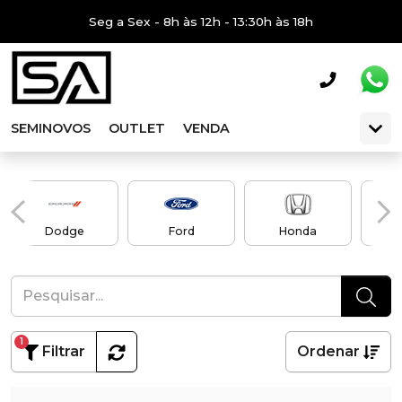
Seg a Sex - 8h às 12h - 13:30h às 18h
SEMINOVOS
OUTLET
VENDA
Dodge
Ford
Honda
H
1
Filtrar
Ordenar